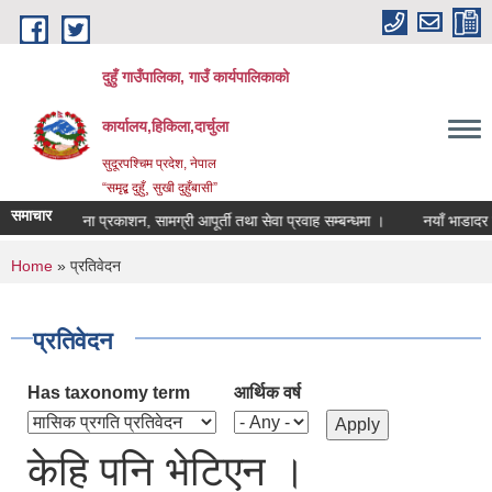
Skip to main content
दुहुँ गाउँपालिका, गाउँ कार्यपालिकाको
कार्यालय,हिकिला,दार्चुला
सुदूरपश्चिम प्रदेश, नेपाल
“समृद्ब दुहुँ¸ सुखी दुहुँबासी”
समाचार
सूचना प्रकाशन, सामग्री आपूर्ती तथा सेवा प्रवाह सम्बन्धमा ।
नयाँ भाडादर कायम
You are here
Home
» प्रतिवेदन
प्रतिवेदन
Has taxonomy term
आर्थिक वर्ष
केहि पनि भेटिएन ।