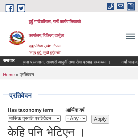
Skip to main content
दुहुँ गाउँपालिका, गाउँ कार्यपालिकाको
कार्यालय,हिकिला,दार्चुला
सुदूरपश्चिम प्रदेश, नेपाल
“समृद्ब दुहुँ¸ सुखी दुहुँबासी”
समाचार
सूचना प्रकाशन, सामग्री आपूर्ती तथा सेवा प्रवाह सम्बन्धमा ।
नयाँ भाडादर का
You are here
Home
» प्रतिवेदन
प्रतिवेदन
Has taxonomy term
आर्थिक वर्ष
केहि पनि भेटिएन ।