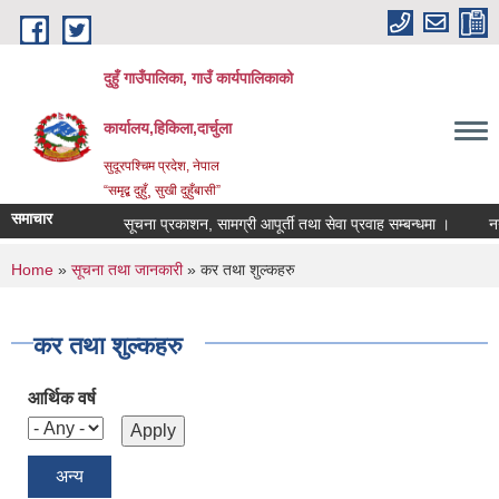
Skip to main content
दुहुँ गाउँपालिका, गाउँ कार्यपालिकाको
कार्यालय,हिकिला,दार्चुला
सुदूरपश्चिम प्रदेश, नेपाल
“समृद्ब दुहुँ¸ सुखी दुहुँबासी”
समाचार
सूचना प्रकाशन, सामग्री आपूर्ती तथा सेवा प्रवाह सम्बन्धमा ।
नयाँ भ
You are here
Home
»
सूचना तथा जानकारी
» कर तथा शुल्कहरु
कर तथा शुल्कहरु
आर्थिक वर्ष
अन्य