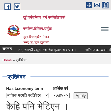
Skip to main content
दुहुँ गाउँपालिका, गाउँ कार्यपालिकाको
कार्यालय,हिकिला,दार्चुला
सुदूरपश्चिम प्रदेश, नेपाल
“समृद्ब दुहुँ¸ सुखी दुहुँबासी”
समाचार
ूचना प्रकाशन, सामग्री आपूर्ती तथा सेवा प्रवाह सम्बन्धमा ।
नयाँ भाडादर कायम गरिएको
You are here
Home
» प्रतिवेदन
प्रतिवेदन
Has taxonomy term
आर्थिक वर्ष
केहि पनि भेटिएन ।