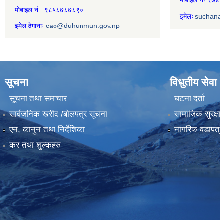
मोबाइल नंः ९
मोबाइल नं.: ९८५८७८७८९०
इमेलः
suchan
इमेल ठेगानाः
cao@duhunmun.gov.np
सूचना
विधुतीय सेवा
सूचना तथा समाचार
घटना दर्ता
सार्वजनिक खरीद /बोलपत्र सूचना
सामाजिक सुरक्ष
एन, कानुन तथा निर्देशिका
नागरिक वडापत्
कर तथा शुल्कहरु