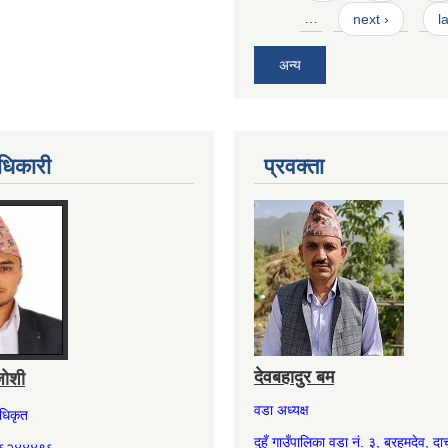
…
next ›
l
अन्य
धिकारी
प्रवक्ता
देवबहादुर बम
जोशी
वडा अध्यक्ष
अधिकृत
दुहुँ गाउँपालिका वडा नं. ३, ब्रहमदेव, दार्