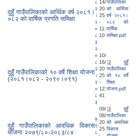
८
14/
गाउँपालिका
२
20
को आर्थिक
दुहुँ गाउँपालिकाको आर्थिक वर्ष २०८१।
।
25
वर्ष २०८१।
०८२ को वार्षिक प्रगति समिक्षा
२
-
०८२ को
०
11:
वार्षिक
८
10
समिक्षा.pdf
३
२
०
10/
८
16/
दुहुँ
२
20
गाउँपालिका
दुहुँ गाउँपालिकाको १० वर्षे शिक्षा योजना
।
25
को १० वर्षे
(२०८१।०८२ - २०९०।०९१)
२
-
शिक्षा
०
12:
योजना.pdf
८
41
३
09/
दुहुँ
08/
गाउँपालिका
७
20
को आवधिक
दुहुँ गाउँपालिकाको आवधिक विकास
९-
25
विकास
योजना २०७९/८०-२०८३/८४
८
-
योजना