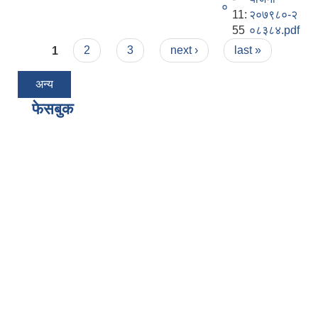
०
11:
२०७९८०-२
55
०८३८४.pdf
Pages
1
2
3
next ›
last »
अन्य
फेसबुक