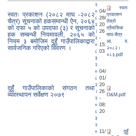
२
स्वतः
०
04/
स्वतः प्रकाशन (२०८२ माघ -२०८२
प्रकाशन
८
28/
चैत्र) सूचनाको हकसम्वन्धी ऐन, २०६४
तेस्रो
२
20
को दफा ५ को उपदफा (३) र सूचनाको
त्रैमासिक
।
26
हक सम्बन्धी नियमावली, २०६५ को
माघ-चैत्र
२
-
नियम ३ बमोजिम दुहुँ गाउँपालिकाद्वारा
आ. व.
०
15:
सार्वजनिक गरिएको विवरण ।
२०८२।
८
03
०८३.pdf
३
२
०
04/
८
01/
२
20
दुहुँ गाउँपालिकाको संगठन तथा
।
26
व्यवस्थापन सर्वेक्षण २०७९
O&M.pdf
२
-
०
08:
८
20
३
२
०
11/
दुहुँ