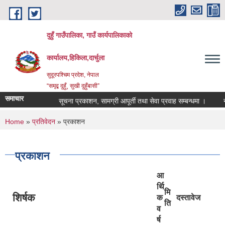
Skip to main content
दुहुँ गाउँपालिका, गाउँ कार्यपालिकाको
कार्यालय,हिकिला,दार्चुला
सुदूरपश्चिम प्रदेश, नेपाल
“समृद्ब दुहुँ¸ सुखी दुहुँबासी”
समाचार
सूचना प्रकाशन, सामग्री आपूर्ती तथा सेवा प्रवाह सम्बन्धमा ।
नयाँ 
You are here
Home
»
प्रतिवेदन
» प्रकाशन
प्रकाशन
आ
र्थि
मि
शिर्षक
क
दस्तावेज
ति
व
र्ष