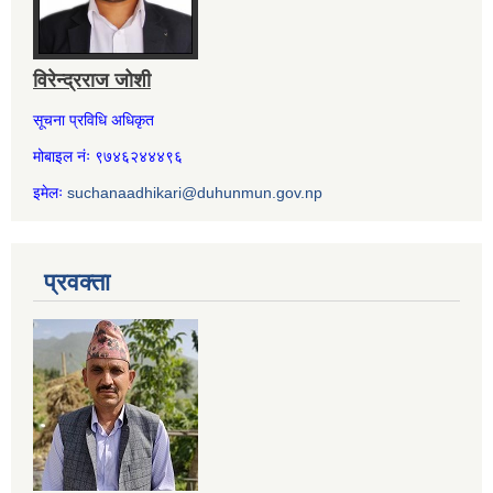
विरेन्द्रराज जोशी
सूचना प्रविधि अधिकृत
मोबाइल नंः ९७४६२४४४९६
इमेलः
suchanaadhikari@duhunmun.gov.np
प्रवक्ता