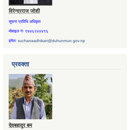
विरेन्द्रराज जोशी
सूचना प्रविधि अधिकृत
मोबाइल नंः ९७४६२४४४९६
इमेलः
suchanaadhikari@duhunmun.gov.np
प्रवक्ता
देवबहादुर बम