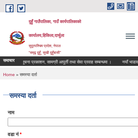
Skip to main content
दुहुँ गाउँपालिका, गाउँ कार्यपालिकाको
कार्यालय,हिकिला,दार्चुला
सुदूरपश्चिम प्रदेश, नेपाल
“समृद्ब दुहुँ¸ सुखी दुहुँबासी”
समाचार
सूचना प्रकाशन, सामग्री आपूर्ती तथा सेवा प्रवाह सम्बन्धमा ।
नयाँ भाडादर का
You are here
Home
» समस्या दर्ता
समस्या दर्ता
नाम
वडा नं
*