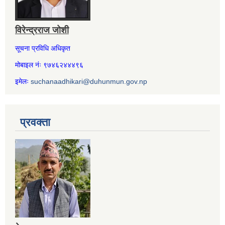
विरेन्द्रराज जोशी
सूचना प्रविधि अधिकृत
मोबाइल नंः ९७४६२४४४९६
इमेलः
suchanaadhikari@duhunmun.gov.np
प्रवक्ता