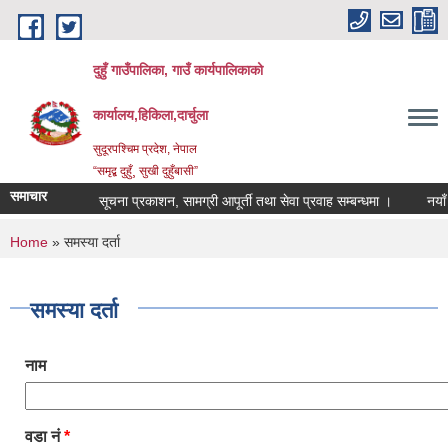
Skip to main content
दुहुँ गाउँपालिका, गाउँ कार्यपालिकाको
कार्यालय,हिकिला,दार्चुला
सुदूरपश्चिम प्रदेश, नेपाल
“समृद्ब दुहुँ¸ सुखी दुहुँबासी”
समाचार
सूचना प्रकाशन, सामग्री आपूर्ती तथा सेवा प्रवाह सम्बन्धमा ।
नयाँ भाड
You are here
Home
» समस्या दर्ता
समस्या दर्ता
नाम
वडा नं
*