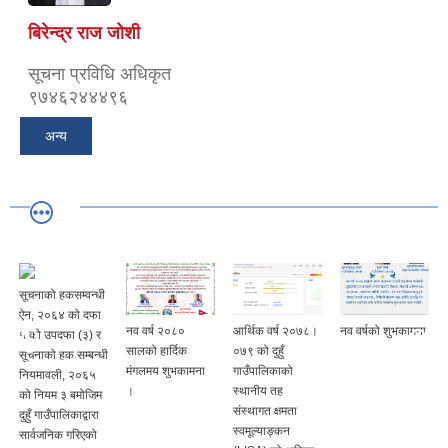
बिरेन्द्र राज जोशी
सूचना प्रविधि अधिकृत
९७४६२४४४९६
अन्य
सूचनाको हकसम्वन्धी
ऐन, २०६४ को दफा
नव वर्ष २०८०
आर्थिक वर्ष २०७८।
नव वर्षको शुभकामना
५ को उपदफा (३) र
सालको हार्दिक
०७९ को दुहुँ
सूचनाको हक सम्बन्धी
मंगलमय शुभकामना
गाउँपालिकाको
नियमावली, २०६५
।
स्थानीय तह
को नियम ३ बमोजिम
संस्थागत क्षमता
दुहुँ गाउँपालिकाद्वारा
स्वमूल्याङ्कन
सार्वजनिक गरिएको