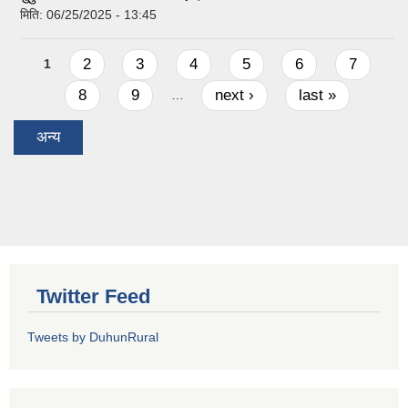
मिति:
06/25/2025 - 13:45
Pages
2
3
4
5
6
7
1
8
9
next ›
last »
…
अन्य
Twitter Feed
Tweets by DuhunRural