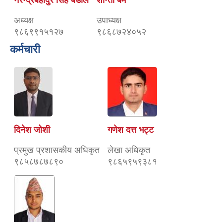
अध्यक्ष
उपाध्यक्ष
९८६९९१५१२७
९८६८७२४०५२
कर्मचारी
दिनेश जोशी
गणेश दत्त भट्ट
प्रमुख प्रशासकीय अधिकृत
लेखा अधिकृत
९८५८७८७८९०
९८६५९५९३८१