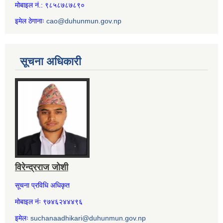
मोबाइल नं.: ९८५८७८७८९०
इमेल ठेगानाः
cao@duhunmun.gov.np
सूचना अधिकारी
विरेन्द्रराज जोशी
सूचना प्रविधि अधिकृत
मोबाइल नंः ९७४६२४४४९६
इमेलः
suchanaadhikari@duhunmun.gov.np