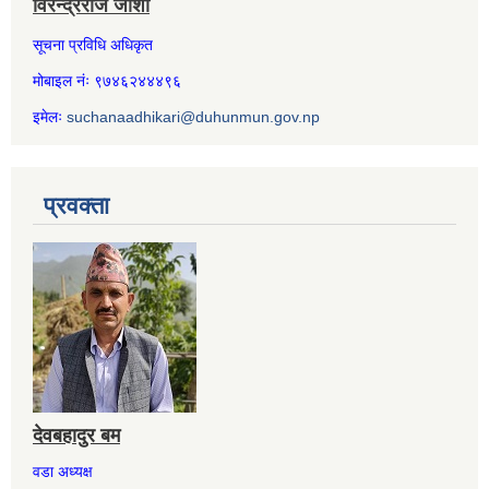
विरेन्द्रराज जोशी
सूचना प्रविधि अधिकृत
मोबाइल नंः ९७४६२४४४९६
इमेलः
suchanaadhikari@duhunmun.gov.np
प्रवक्ता
देवबहादुर बम
वडा अध्यक्ष