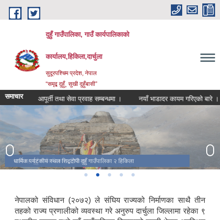
Skip to main content
दुहुँ गाउँपालिका, गाउँ कार्यपालिकाको
कार्यालय,हिकिला,दार्चुला
सुदूरपश्चिम प्रदेश, नेपाल
“समृद्ब दुहुँ¸ सुखी दुहुँबासी”
समाचार
 सामग्री आपूर्ती तथा सेवा प्रवाह सम्बन्धमा ।
नयाँ भाडादर कायम गरिएको बारे ।
पासा दह दुहुँ गाउँपालिका-२ हिकिला
धार्मिक पर्यटकीय स्थल शिद्बटोपी दुहुँ गाउँपालिका २ हिकिला
दुहुँ गाउँपालिकाको स्थानिय कला संस्कृति र स्थानिय भेषभुषा दर्साउने चित्र
गाउँपालिकाको वडा नं. २ र ५ जोड्ने थल सिलिङ्चौरा बहुउद्देश्यिय झोलुङ्गे पुल
ब्रहम मन्दिर दुहुँ गाउँपालिका वडा नं. २ हिकिला
नेपालको संविधान (२०७२) ले संघिय राज्यको निर्माणका साथै तीन
तहको राज्य प्रणालीको व्यवस्था गरे अनुरुप दार्चुला जिल्लामा रहेका ९