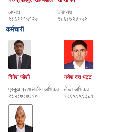
अध्यक्ष
उपाध्यक्ष
९८६९९१५१२७
९८६८७२४०५२
कर्मचारी
दिनेश जोशी
गणेश दत्त भट्ट
प्रमुख प्रशासकीय अधिकृत
लेखा अधिकृत
९८५८७८७८९०
९८६५९५९३८१