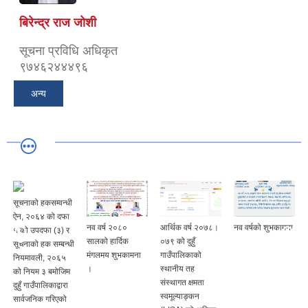
बिरेन्द्र राज जोशी
सूचना प्रविधि अधिकृत
९७४६२४४४९६
अन्य
सूचनाको हकसम्वन्धी
ऐन, २०६४ को दफा
नव वर्ष २०८०
आर्थिक वर्ष २०७८।
नव वर्षको शुभकामना
५ को उपदफा (३) र
सालको हार्दिक
०७९ को दुहुँ
सूचनाको हक सम्बन्धी
मंगलमय शुभकामना
गाउँपालिकाको
नियमावली, २०६५
।
स्थानीय तह
को नियम ३ बमोजिम
संस्थागत क्षमता
दुहुँ गाउँपालिकाद्वारा
स्वमूल्याङ्कन
सार्वजनिक गरिएको