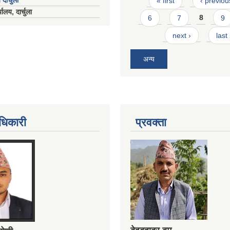
 दार्चुला
« first
‹ previou
ालय, दार्चुला
6
7
8
9
next ›
last
अन्य
धिकारी
प्रवक्ता