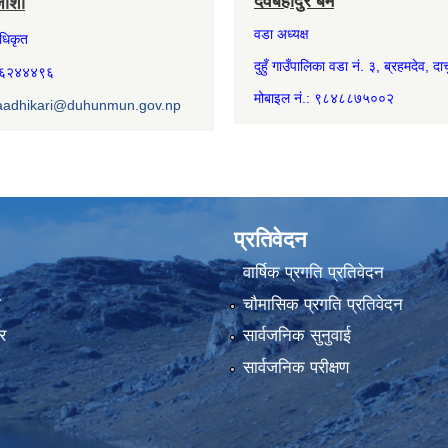
देवबहादुर बम
जोशी
वडा अध्यक्ष
अधिकृत
दुहुँ गाउँपालिका वडा नं. ३, ब्रहमदेव, दार्
७४६२४४४९६
मोबाइल नं.: ९८४८८७५००२
aadhikari@duhunmun.gov.np
प्रतिवेदन
वार्षिक प्रगति प्रतिवेदन
ा
चौमासिक प्रगति प्रतिवेदन
र
सार्वजनिक सुनुवाई
सार्वजनिक परीक्षण