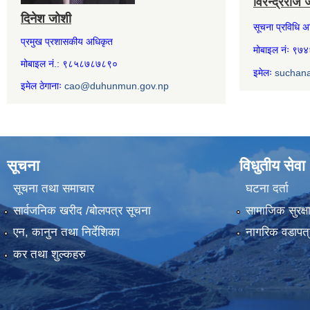
विरेन्द्रराज 
दिनेश जोशी
सूचना प्रविधि 
प्रमुख प्रशासकीय अधिकृत
मोबाइल नंः ९
मोबाइल नं.: ९८५८७८७८९०
इमेलः
suchan
इमेल ठेगानाः
cao@duhunmun.gov.np
सूचना
विधुतीय सेवा
सूचना तथा समाचार
घटना दर्ता
सार्वजनिक खरीद /बोलपत्र सूचना
सामाजिक सुरक्ष
एन, कानुन तथा निर्देशिका
नागरिक वडापत्
कर तथा शुल्कहरु