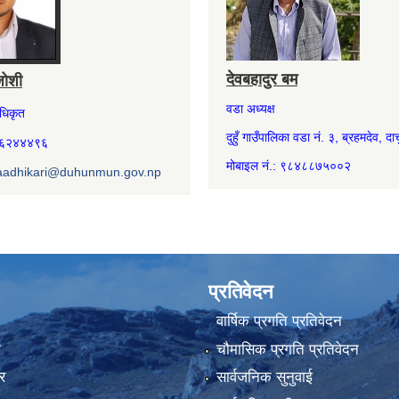
देवबहादुर बम
जोशी
वडा अध्यक्ष
अधिकृत
दुहुँ गाउँपालिका वडा नं. ३, ब्रहमदेव, दार्
७४६२४४४९६
मोबाइल नं.: ९८४८८७५००२
aadhikari@duhunmun.gov.np
प्रतिवेदन
वार्षिक प्रगति प्रतिवेदन
ा
चौमासिक प्रगति प्रतिवेदन
र
सार्वजनिक सुनुवाई