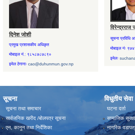
विरेन्द्रराज 
दिनेश जोशी
सूचना प्रविधि 
प्रमुख प्रशासकीय अधिकृत
मोबाइल नंः ९
मोबाइल नं.: ९८५८७८७८९०
इमेलः
suchan
इमेल ठेगानाः
cao@duhunmun.gov.np
सूचना
विधुतीय सेवा
सूचना तथा समाचार
घटना दर्ता
सार्वजनिक खरीद /बोलपत्र सूचना
सामाजिक सुरक्ष
एन, कानुन तथा निर्देशिका
नागरिक वडापत्