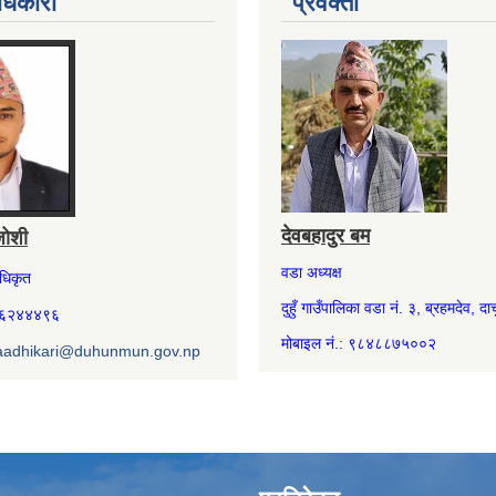
धिकारी
प्रवक्ता
देवबहादुर बम
जोशी
वडा अध्यक्ष
अधिकृत
दुहुँ गाउँपालिका वडा नं. ३, ब्रहमदेव, दार्
७४६२४४४९६
मोबाइल नं.: ९८४८८७५००२
aadhikari@duhunmun.gov.np