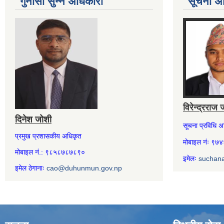
गुनासो सुन्ने अधिकारी
सूचना अ
विरेन्द्रराज 
दिनेश जोशी
सूचना प्रविधि 
प्रमुख प्रशासकीय अधिकृत
मोबाइल नंः ९
मोबाइल नं.: ९८५८७८७८९०
इमेलः
suchan
इमेल ठेगानाः
cao@duhunmun.gov.np