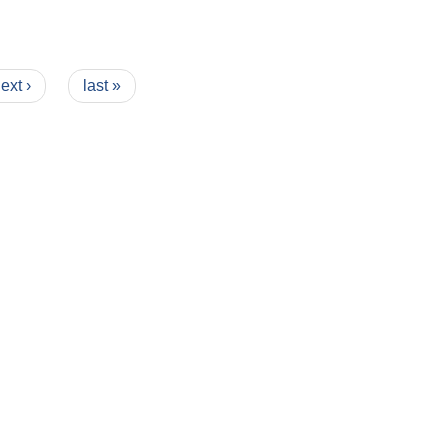
ext ›
last »