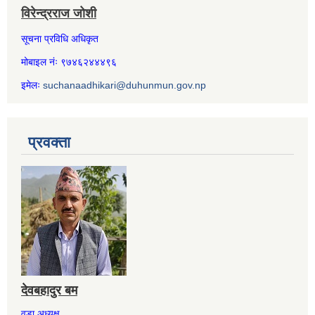
विरेन्द्रराज जोशी
सूचना प्रविधि अधिकृत
मोबाइल नंः ९७४६२४४४९६
इमेलः
suchanaadhikari@duhunmun.gov.np
प्रवक्ता
देवबहादुर बम
वडा अध्यक्ष