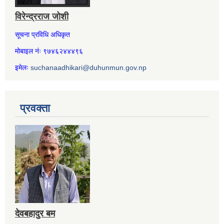
विरेन्द्रराज जोशी
सूचना प्रविधि अधिकृत
मोबाइल नंः ९७४६२४४४९६
इमेलः
suchanaadhikari@duhunmun.gov.np
प्रवक्ता
देवबहादुर बम