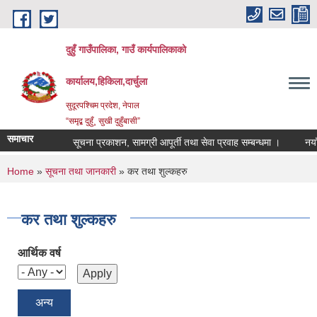
Skip to main content
दुहुँ गाउँपालिका, गाउँ कार्यपालिकाको
कार्यालय,हिकिला,दार्चुला
सुदूरपश्चिम प्रदेश, नेपाल
“समृद्ब दुहुँ¸ सुखी दुहुँबासी”
समाचार
सूचना प्रकाशन, सामग्री आपूर्ती तथा सेवा प्रवाह सम्बन्धमा ।
नयाँ भ
You are here
Home
»
सूचना तथा जानकारी
» कर तथा शुल्कहरु
कर तथा शुल्कहरु
आर्थिक वर्ष
अन्य