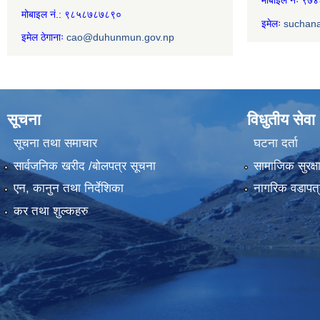
मोबाइल नंः ९
मोबाइल नं.: ९८५८७८७८९०
इमेलः
suchan
इमेल ठेगानाः
cao@duhunmun.gov.np
सूचना
विधुतीय सेवा
सूचना तथा समाचार
घटना दर्ता
सार्वजनिक खरीद /बोलपत्र सूचना
सामाजिक सुरक्ष
एन, कानुन तथा निर्देशिका
नागरिक वडापत्
कर तथा शुल्कहरु