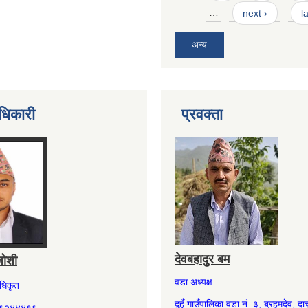
…
next ›
l
अन्य
धिकारी
प्रवक्ता
देवबहादुर बम
जोशी
वडा अध्यक्ष
अधिकृत
दुहुँ गाउँपालिका वडा नं. ३, ब्रहमदेव, दार्