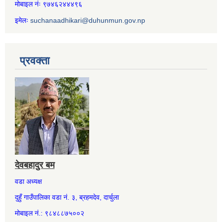
मोबाइल नंः ९७४६२४४४९६
इमेलः
suchanaadhikari@duhunmun.gov.np
प्रवक्ता
देवबहादुर बम
वडा अध्यक्ष
दुहुँ गाउँपालिका वडा नं. ३, ब्रहमदेव, दार्चुला
मोबाइल नं.: ९८४८८७५००२