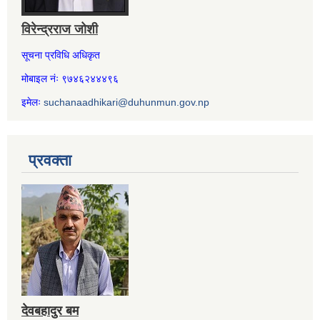
विरेन्द्रराज जोशी
सूचना प्रविधि अधिकृत
मोबाइल नंः ९७४६२४४४९६
इमेलः
suchanaadhikari@duhunmun.gov.np
प्रवक्ता
देवबहादुर बम