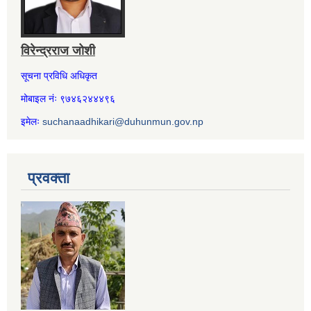
विरेन्द्रराज जोशी
सूचना प्रविधि अधिकृत
मोबाइल नंः ९७४६२४४४९६
इमेलः
suchanaadhikari@duhunmun.gov.np
प्रवक्ता