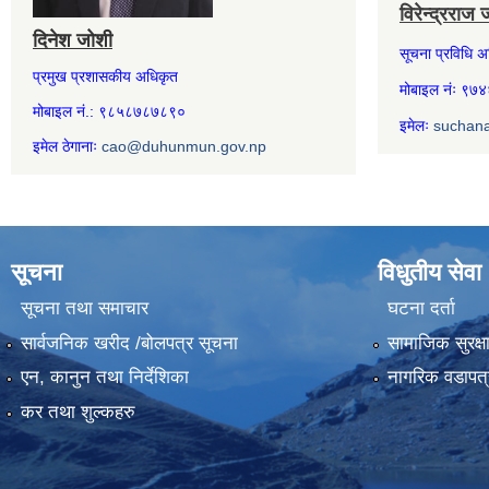
विरेन्द्रराज 
दिनेश जोशी
सूचना प्रविधि 
प्रमुख प्रशासकीय अधिकृत
मोबाइल नंः ९
मोबाइल नं.: ९८५८७८७८९०
इमेलः
suchan
इमेल ठेगानाः
cao@duhunmun.gov.np
सूचना
विधुतीय सेवा
सूचना तथा समाचार
घटना दर्ता
सार्वजनिक खरीद /बोलपत्र सूचना
सामाजिक सुरक्ष
एन, कानुन तथा निर्देशिका
नागरिक वडापत्
कर तथा शुल्कहरु