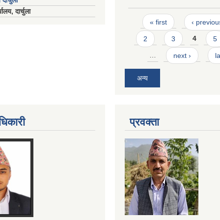
 दार्चुला
ालय, दार्चुला
Pages
« first
‹ previou
2
3
4
5
…
next ›
l
अन्य
धिकारी
प्रवक्ता