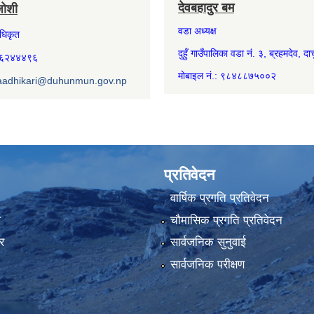
देवबहादुर बम
जोशी
वडा अध्यक्ष
अधिकृत
दुहुँ गाउँपालिका वडा नं. ३, ब्रहमदेव, दार्
७४६२४४४९६
मोबाइल नं.: ९८४८८७५००२
aadhikari@duhunmun.gov.np
प्रतिवेदन
वार्षिक प्रगति प्रतिवेदन
ा
चौमासिक प्रगति प्रतिवेदन
र
सार्वजनिक सुनुवाई
सार्वजनिक परीक्षण