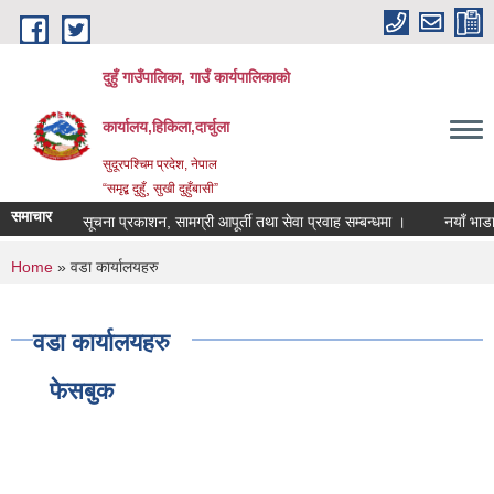
Skip to main content
दुहुँ गाउँपालिका, गाउँ कार्यपालिकाको
कार्यालय,हिकिला,दार्चुला
सुदूरपश्चिम प्रदेश, नेपाल
“समृद्ब दुहुँ¸ सुखी दुहुँबासी”
समाचार
सूचना प्रकाशन, सामग्री आपूर्ती तथा सेवा प्रवाह सम्बन्धमा ।
नयाँ भाडादर 
You are here
Home
» वडा कार्यालयहरु
वडा कार्यालयहरु
फेसबुक