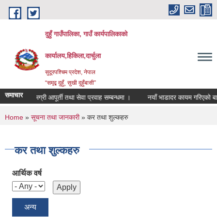
Skip to main content
दुहुँ गाउँपालिका, गाउँ कार्यपालिकाको
कार्यालय,हिकिला,दार्चुला
सुदूरपश्चिम प्रदेश, नेपाल
“समृद्ब दुहुँ¸ सुखी दुहुँबासी”
समाचार
रकाशन, सामग्री आपूर्ती तथा सेवा प्रवाह सम्बन्धमा ।
नयाँ भाडादर कायम गरिएको बारे 
You are here
Home
»
सूचना तथा जानकारी
» कर तथा शुल्कहरु
कर तथा शुल्कहरु
आर्थिक वर्ष
अन्य