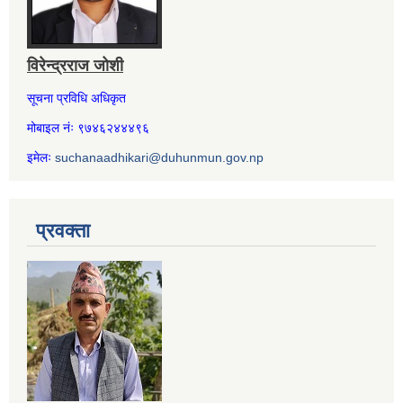
विरेन्द्रराज जोशी
सूचना प्रविधि अधिकृत
मोबाइल नंः ९७४६२४४४९६
इमेलः
suchanaadhikari@duhunmun.gov.np
प्रवक्ता