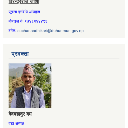
विरेन्द्रराज जोशी
सूचना प्रविधि अधिकृत
मोबाइल नंः ९७४६२४४४९६
इमेलः
suchanaadhikari@duhunmun.gov.np
प्रवक्ता
देवबहादुर बम
वडा अध्यक्ष