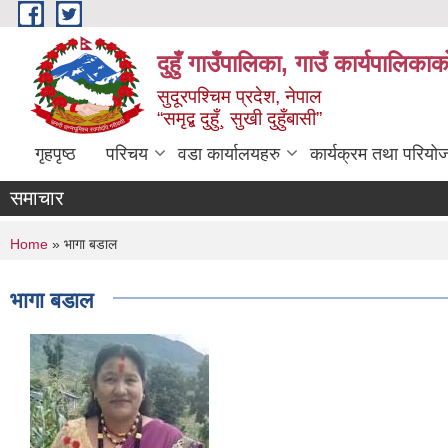
Skip to main content
दुहुँ गाउँपालिका, गाउँ कार्यपालिकाक
सुदूरपश्चिम प्रदेश, नेपाल
“समृद्ब दुहुँ¸ सुखी दुहुँबासी”
गृहपृष्ठ
परिचय
वडा कार्यालयहरु
कार्यक्रम तथा परियो
समाचार
You are here
Home
» भागा बडाल
भागा बडाल