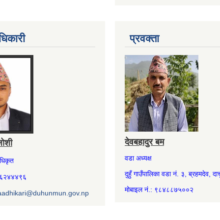
धिकारी
प्रवक्ता
देवबहादुर बम
जोशी
वडा अध्यक्ष
अधिकृत
दुहुँ गाउँपालिका वडा नं. ३, ब्रहमदेव, दार्
७४६२४४४९६
मोबाइल नं.: ९८४८८७५००२
aadhikari@duhunmun.gov.np