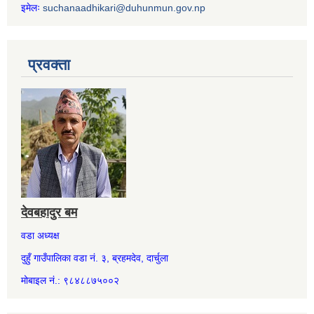
इमेलः
suchanaadhikari@duhunmun.gov.np
प्रवक्ता
देवबहादुर बम
वडा अध्यक्ष
दुहुँ गाउँपालिका वडा नं. ३, ब्रहमदेव, दार्चुला
मोबाइल नं.: ९८४८८७५००२