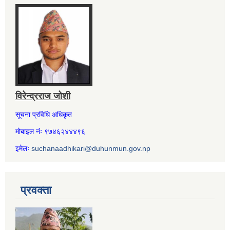
विरेन्द्रराज जोशी
सूचना प्रविधि अधिकृत
मोबाइल नंः ९७४६२४४४९६
इमेलः
suchanaadhikari@duhunmun.gov.np
प्रवक्ता