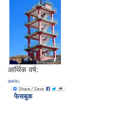
आर्थिक वर्ष:
७७/७८
फेसबुक