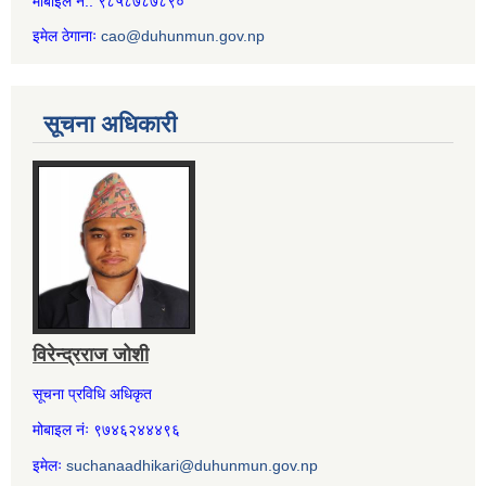
मोबाइल नं.: ९८५८७८७८९०
इमेल ठेगानाः
cao@duhunmun.gov.np
सूचना अधिकारी
विरेन्द्रराज जोशी
सूचना प्रविधि अधिकृत
मोबाइल नंः ९७४६२४४४९६
इमेलः
suchanaadhikari@duhunmun.gov.np