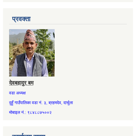
प्रवक्ता
देवबहादुर बम
वडा अध्यक्ष
दुहुँ गाउँपालिका वडा नं. ३, ब्रहमदेव, दार्चुला
मोबाइल नं.: ९८४८८७५००२