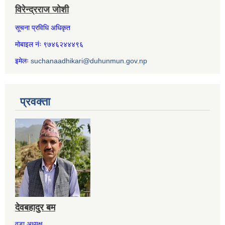
विरेन्द्रराज जोशी
सूचना प्रविधि अधिकृत
मोबाइल नंः ९७४६२४४४९६
इमेलः
suchanaadhikari@duhunmun.gov.np
प्रवक्ता
देवबहादुर बम
वडा अध्यक्ष