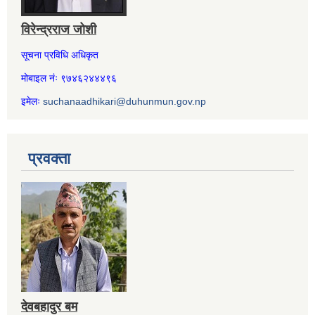
विरेन्द्रराज जोशी
सूचना प्रविधि अधिकृत
मोबाइल नंः ९७४६२४४४९६
इमेलः
suchanaadhikari@duhunmun.gov.np
प्रवक्ता
देवबहादुर बम