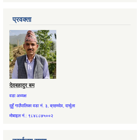
प्रवक्ता
देवबहादुर बम
वडा अध्यक्ष
दुहुँ गाउँपालिका वडा नं. ३, ब्रहमदेव, दार्चुला
मोबाइल नं.: ९८४८८७५००२