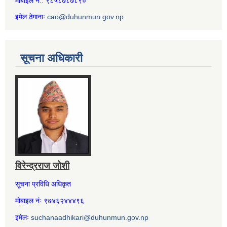
मोबाइल नं.: ९८५८७८७८९०
इमेल ठेगानाः
cao@duhunmun.gov.np
सूचना अधिकारी
विरेन्द्रराज जोशी
सूचना प्रविधि अधिकृत
मोबाइल नंः ९७४६२४४४९६
इमेलः
suchanaadhikari@duhunmun.gov.np