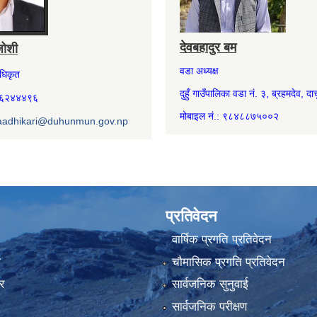
देवबहादुर बम
जोशी
वडा अध्यक्ष
अधिकृत
दुहुँ गाउँपालिका वडा नं. ३, ब्रहमदेव, दार्
७४६२४४४९६
मोबाइल नं.: ९८४८८७५००२
aadhikari@duhunmun.gov.np
प्रतिवेदन
वार्षिक प्रगति प्रतिवेदन
ा
चौमासिक प्रगति प्रतिवेदन
र
सार्वजनिक सुनुवाई
सार्वजनिक परीक्षण