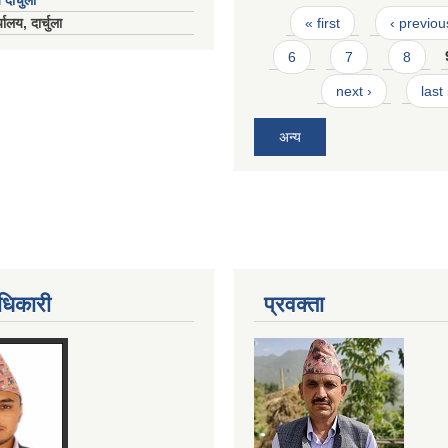
 दार्चुला
Pages
« first
‹ previou
ालय, दार्चुला
6
7
8
next ›
last
अन्य
धिकारी
प्रवक्ता