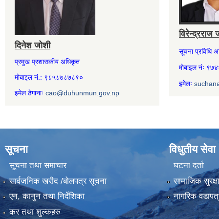
विरेन्द्रराज 
दिनेश जोशी
सूचना प्रविधि 
प्रमुख प्रशासकीय अधिकृत
मोबाइल नंः ९
मोबाइल नं.: ९८५८७८७८९०
इमेलः
suchan
इमेल ठेगानाः
cao@duhunmun.gov.np
सूचना
विधुतीय सेवा
सूचना तथा समाचार
घटना दर्ता
सार्वजनिक खरीद /बोलपत्र सूचना
सामाजिक सुरक्ष
एन, कानुन तथा निर्देशिका
नागरिक वडापत्
कर तथा शुल्कहरु