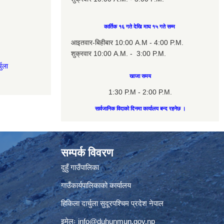
कार्तिक १६ गते देखि माघ १५ गते सम्म
आइतवार-बिहीबार 10:00 A.M - 4:00 P.M.
शुक्रवार 10:00 A.M. - 3:00 P.M.
चुला
खाजा समय
1:30 P.M - 2:00 P.M.
सार्वजानिक विदाको दिनमा कार्यालय बन्द रहनेछ ।
सम्पर्क विवरण
दुहुँ गाउँपालिका
गाउँकार्यपालिकाको कार्यालय
हिकिला दार्चुला सुदूरपश्चिम प्रदेश नेपाल
इमेलः
info@duhunmun.gov.np