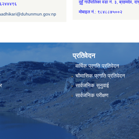
दुहुँ गाउँपालिका वडा नं. ३, ब्रहमदेव, दार्
७४६२४४४९६
मोबाइल नं.: ९८४८८७५००२
aadhikari@duhunmun.gov.np
प्रतिवेदन
वार्षिक प्रगति प्रतिवेदन
ा
चौमासिक प्रगति प्रतिवेदन
र
सार्वजनिक सुनुवाई
सार्वजनिक परीक्षण