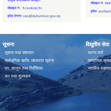
प्रमुख प्रशासकीय अधिकृत
मोबाइल नंः ९
मोबाइल नं.: ९८५८७८७८९०
इमेलः
suchan
इमेल ठेगानाः
cao@duhunmun.gov.np
सूचना
विधुतीय सेवा
सूचना तथा समाचार
घटना दर्ता
सार्वजनिक खरीद /बोलपत्र सूचना
सामाजिक सुरक्ष
एन, कानुन तथा निर्देशिका
नागरिक वडापत्
कर तथा शुल्कहरु