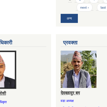
next ›
last
अन्य
धिकारी
प्रवक्ता
देवबहादुर बम
जोशी
वडा अध्यक्ष
अधिकृत