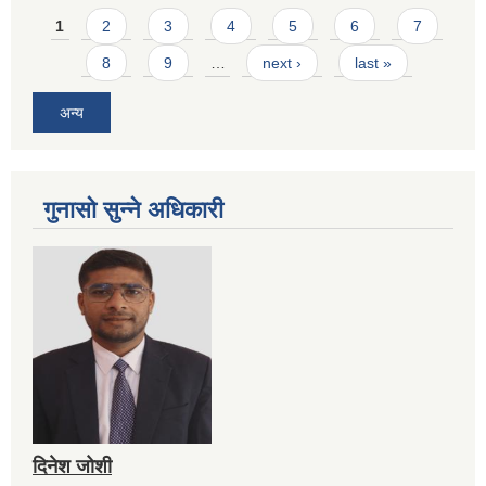
Pages
1
2
3
4
5
6
7
8
9
…
next ›
last »
अन्य
गुनासो सुन्ने अधिकारी
दिनेश जोशी