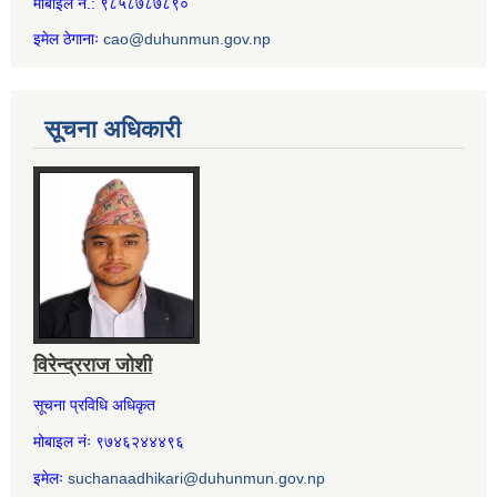
मोबाइल नं.: ९८५८७८७८९०
इमेल ठेगानाः
cao@duhunmun.gov.np
सूचना अधिकारी
विरेन्द्रराज जोशी
सूचना प्रविधि अधिकृत
मोबाइल नंः ९७४६२४४४९६
इमेलः
suchanaadhikari@duhunmun.gov.np