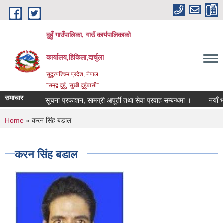
Skip to main content
दुहुँ गाउँपालिका, गाउँ कार्यपालिकाको
कार्यालय,हिकिला,दार्चुला
सुदूरपश्चिम प्रदेश, नेपाल
“समृद्ब दुहुँ¸ सुखी दुहुँबासी”
समाचार
सूचना प्रकाशन, सामग्री आपूर्ती तथा सेवा प्रवाह सम्बन्धमा ।
नयाँ भाडाद
You are here
Home
» करन सिंह बडाल
करन सिंह बडाल