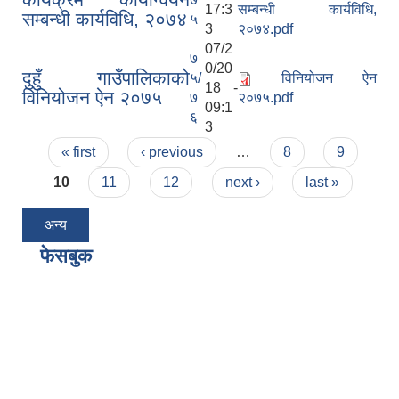
17:3
सम्बन्धी कार्यविधि,
सम्बन्धी कार्यविधि, २०७४
५
3
२०७४.pdf
07/2
७
0/20
दुहुँ गाउँपालिकाको
५/
विनियोजन ऐन
18 -
विनियोजन ऐन २०७५
७
२०७५.pdf
09:1
६
3
Pages
« first
‹ previous
…
8
9
10
11
12
next ›
last »
अन्य
फेसबुक