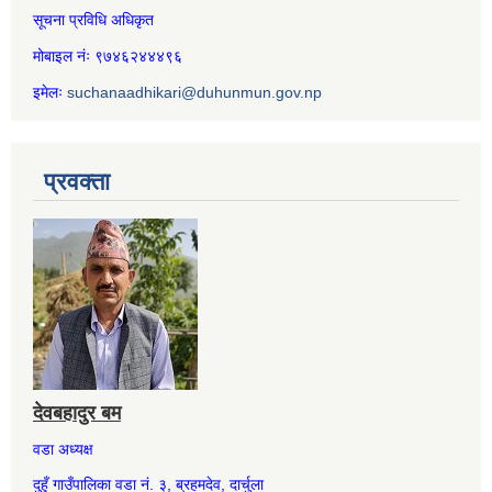
सूचना प्रविधि अधिकृत
मोबाइल नंः ९७४६२४४४९६
इमेलः
suchanaadhikari@duhunmun.gov.np
प्रवक्ता
देवबहादुर बम
वडा अध्यक्ष
दुहुँ गाउँपालिका वडा नं. ३, ब्रहमदेव, दार्चुला