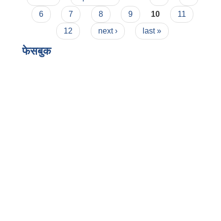
6
7
8
9
10
11
12
next ›
last »
फेसबुक