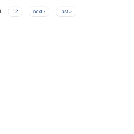
1
12
next ›
last »