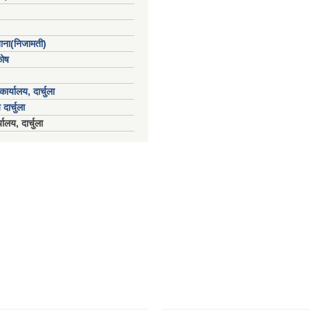
खाना(निजामती)
कोष
ार्यालय, दार्चुला
 दार्चुला
ालय, दार्चुला