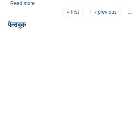
Read more
about उद्यम विकास सहजकर्ताका लागि आवेदन फारम
Pages
« first
‹ previous
…
फेसबुक