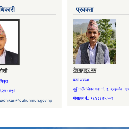
धिकारी
प्रवक्ता
देवबहादुर बम
जोशी
वडा अध्यक्ष
अधिकृत
दुहुँ गाउँपालिका वडा नं. ३, ब्रहमदेव, दार्
७४६२४४४९६
मोबाइल नं.: ९८४८८७५००२
aadhikari@duhunmun.gov.np