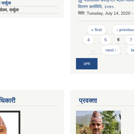
दुहुँ गाउँपालिका अपाङ्गता भएका व्याक
 दार्चुला
वितरण कार्यविधि, २०७५
ालय, दार्चुला
मिति:
Tuesday, July 14, 2020 -
Pages
« first
‹ previou
4
5
6
7
…
next ›
l
अन्य
धिकारी
प्रवक्ता