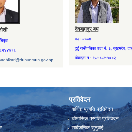
देवबहादुर बम
जोशी
वडा अध्यक्ष
अधिकृत
दुहुँ गाउँपालिका वडा नं. ३, ब्रहमदेव, दार्
७४६२४४४९६
मोबाइल नं.: ९८४८८७५००२
aadhikari@duhunmun.gov.np
प्रतिवेदन
वार्षिक प्रगति प्रतिवेदन
ा
चौमासिक प्रगति प्रतिवेदन
र
सार्वजनिक सुनुवाई