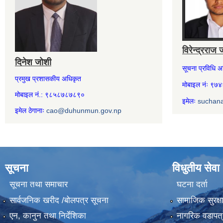
विरेन्द्रराज 
दिनेश जोशी
सूचना प्रविधि 
प्रमुख प्रशासकीय अधिकृत
मोबाइल नंः ९
मोबाइल नं.: ९८५८७८७८९०
इमेलः
suchan
इमेल ठेगानाः
cao@duhunmun.gov.np
सूचना
विधुतीय सेवा
सूचना तथा समाचार
घटना दर्ता
सार्वजनिक खरीद /बोलपत्र सूचना
सामाजिक सुरक्ष
एन, कानुन तथा निर्देशिका
नागरिक वडापत्