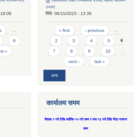
्तिको परिचय-पत्र
दुहुँ गाउँपालिका शिक्षा नियमावली २०७६ पहिलो संशोधन
२०७९
 18:08
मिति:
06/15/2023 - 13:39
Pages
s
…
« first
‹ previous
…
8
2
3
4
5
6
ast »
7
8
9
10
…
next ›
last »
अन्य
कार्यालय समय
वैशाख १ गते देखि कार्तिक १५ गते सम्म र माघ १६ गते देखि चैत्र मसान्त
सम्म