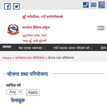
Skip to main content
दुहुँ गाउँपालिका, गाउँ कार्यपालिकाको
कार्यालय,हिकिला,दार्चुला
सुदूरपश्चिम प्रदेश, नेपाल
“समृद्ब दुहुँ¸ सुखी दुहुँबासी”
समाचार
ूर्ती तथा सेवा प्रवाह सम्बन्धमा ।
नयाँ भाडादर कायम गरिएको बारे ।
हेभी सवार
You are here
Home
»
कार्यक्रम तथा परियोजना
» योजना तथा परियोजना
योजना तथा परियोजना
आर्थिक वर्ष
फेसबुक