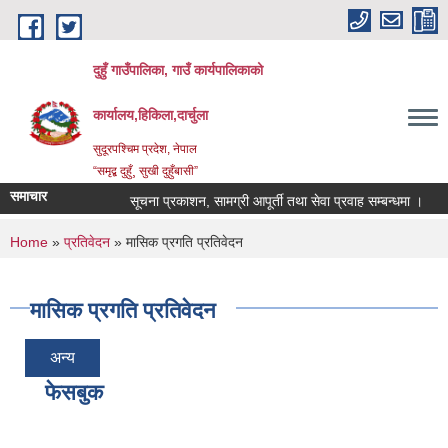
Skip to main content
दुहुँ गाउँपालिका, गाउँ कार्यपालिकाको
कार्यालय,हिकिला,दार्चुला
सुदूरपश्चिम प्रदेश, नेपाल
“समृद्ब दुहुँ¸ सुखी दुहुँबासी”
समाचार
सूचना प्रकाशन, सामग्री आपूर्ती तथा सेवा प्रवाह सम्बन्धमा ।
नय
You are here
Home
»
प्रतिवेदन
» मासिक प्रगति प्रतिवेदन
मासिक प्रगति प्रतिवेदन
अन्य
फेसबुक