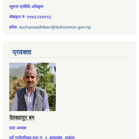
सूचना प्रविधि अधिकृत
मोबाइल नंः ९७४६२४४४९६
इमेलः
suchanaadhikari@duhunmun.gov.np
प्रवक्ता
देवबहादुर बम
वडा अध्यक्ष
दुहुँ गाउँपालिका वडा नं. ३, ब्रहमदेव, दार्चुला