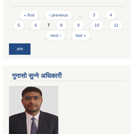
Pages
« first
‹ previous
…
3
4
5
6
7
8
9
10
11
next ›
last »
अन्य
गुनासो सुन्ने अधिकारी