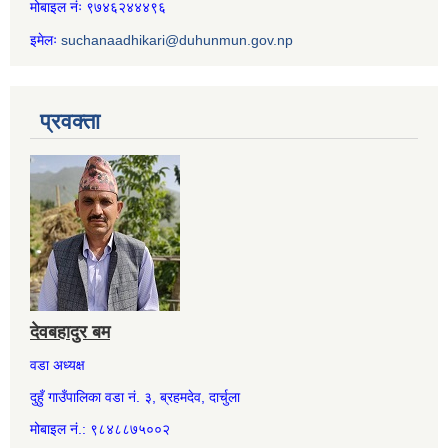
मोबाइल नंः ९७४६२४४४९६
इमेलः
suchanaadhikari@duhunmun.gov.np
प्रवक्ता
देवबहादुर बम
वडा अध्यक्ष
दुहुँ गाउँपालिका वडा नं. ३, ब्रहमदेव, दार्चुला
मोबाइल नं.: ९८४८८७५००२