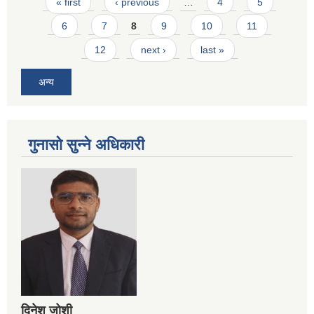
Pages
« first
‹ previous
…
4
5
6
7
8
9
10
11
12
next ›
last »
अन्य
गुनासो सुन्ने अधिकारी
दिनेश जोशी