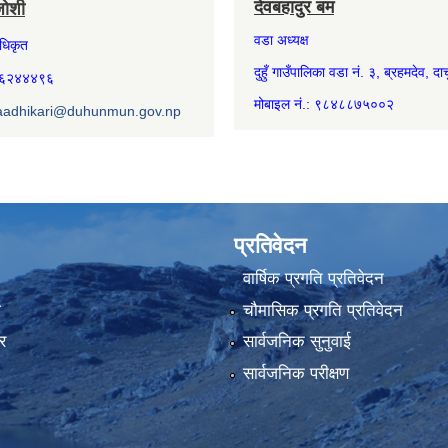
देवबहादुर बम
जोशी
वडा अध्यक्ष
अधिकृत
दुहुँ गाउँपालिका वडा नं. ३, ब्रहमदेव, दार्
७४६२४४४९६
मोबाइल नं.: ९८४८८७५००२
aadhikari@duhunmun.gov.np
प्रतिवेदन
वार्षिक प्रगति प्रतिवेदन
ा
चौमासिक प्रगति प्रतिवेदन
र
सार्वजनिक सुनुवाई
सार्वजनिक परीक्षण