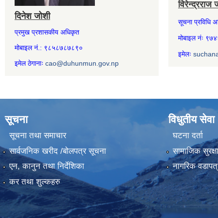
विरेन्द्रराज 
दिनेश जोशी
सूचना प्रविधि 
प्रमुख प्रशासकीय अधिकृत
मोबाइल नंः ९
मोबाइल नं.: ९८५८७८७८९०
इमेलः
suchan
इमेल ठेगानाः
cao@duhunmun.gov.np
सूचना
विधुतीय सेवा
सूचना तथा समाचार
घटना दर्ता
सार्वजनिक खरीद /बोलपत्र सूचना
सामाजिक सुरक्ष
एन, कानुन तथा निर्देशिका
नागरिक वडापत्
कर तथा शुल्कहरु