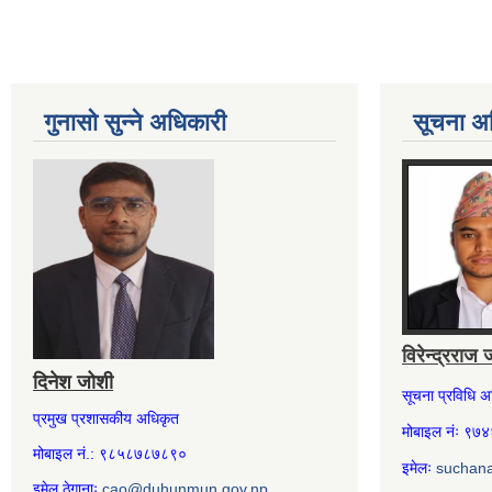
गुनासो सुन्ने अधिकारी
सूचना अ
विरेन्द्रराज 
दिनेश जोशी
सूचना प्रविधि 
प्रमुख प्रशासकीय अधिकृत
मोबाइल नंः ९
मोबाइल नं.: ९८५८७८७८९०
इमेलः
suchan
इमेल ठेगानाः
cao@duhunmun.gov.np