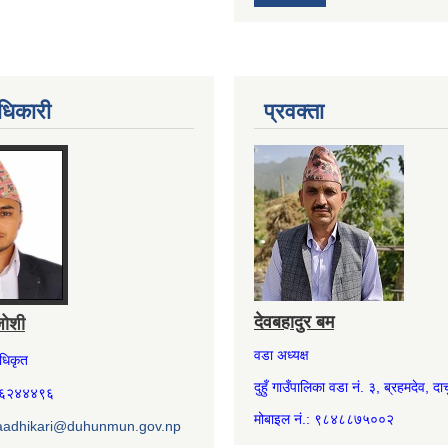
धिकारी
प्रवक्ता
देवबहादुर बम
जोशी
वडा अध्यक्ष
अधिकृत
दुहुँ गाउँपालिका वडा नं. ३, ब्रहमदेव, दार्
७४६२४४४९६
मोबाइल नं.: ९८४८८७५००२
aadhikari@duhunmun.gov.np