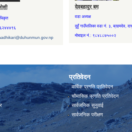
देवबहादुर बम
जोशी
वडा अध्यक्ष
अधिकृत
दुहुँ गाउँपालिका वडा नं. ३, ब्रहमदेव, दार्
७४६२४४४९६
मोबाइल नं.: ९८४८८७५००२
aadhikari@duhunmun.gov.np
प्रतिवेदन
वार्षिक प्रगति प्रतिवेदन
ा
चौमासिक प्रगति प्रतिवेदन
र
सार्वजनिक सुनुवाई
सार्वजनिक परीक्षण