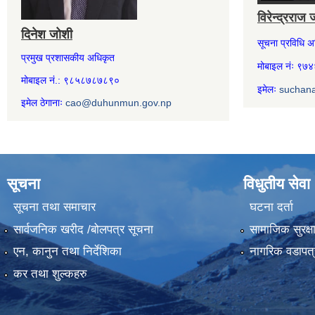
विरेन्द्रराज 
दिनेश जोशी
सूचना प्रविधि 
प्रमुख प्रशासकीय अधिकृत
मोबाइल नंः ९
मोबाइल नं.: ९८५८७८७८९०
इमेलः
suchan
इमेल ठेगानाः
cao@duhunmun.gov.np
सूचना
विधुतीय सेवा
सूचना तथा समाचार
घटना दर्ता
सार्वजनिक खरीद /बोलपत्र सूचना
सामाजिक सुरक्ष
एन, कानुन तथा निर्देशिका
नागरिक वडापत्
कर तथा शुल्कहरु