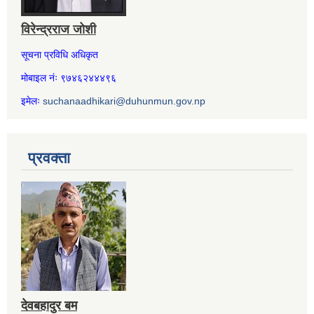
विरेन्द्रराज जोशी
सूचना प्रविधि अधिकृत
मोबाइल नंः ९७४६२४४४९६
इमेलः
suchanaadhikari@duhunmun.gov.np
प्रवक्ता
देवबहादुर बम