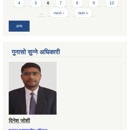
4
5
6
7
8
9
10
…
next ›
last »
अन्य
गुनासो सुन्ने अधिकारी
दिनेश जोशी