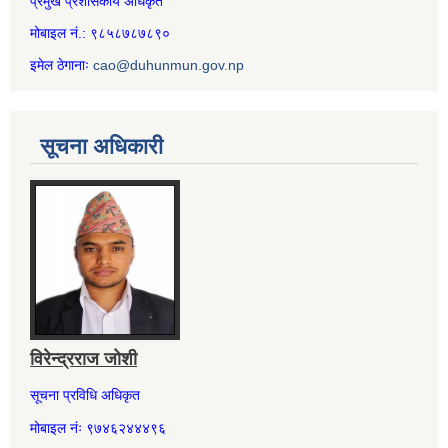
प्रमुख प्रशासकीय अधिकृत
मोबाइल नं.: ९८५८७८७८९०
इमेल ठेगानाः
cao@duhunmun.gov.np
सूचना अधिकारी
विरेन्द्रराज जोशी
सूचना प्रविधि अधिकृत
मोबाइल नंः ९७४६२४४४९६