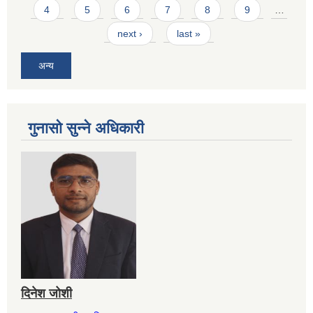
4
5
6
7
8
9
…
next ›
last »
अन्य
गुनासो सुन्ने अधिकारी
दिनेश जोशी