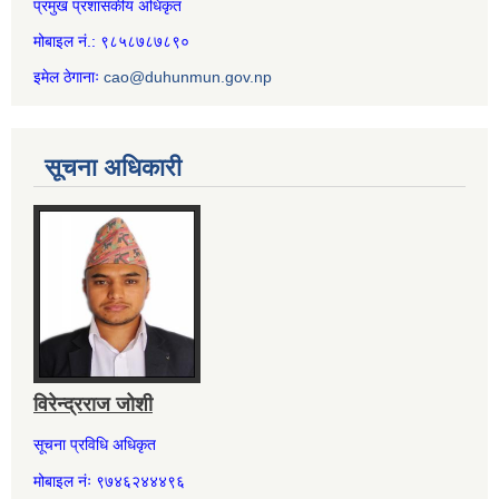
प्रमुख प्रशासकीय अधिकृत
मोबाइल नं.: ९८५८७८७८९०
इमेल ठेगानाः
cao@duhunmun.gov.np
सूचना अधिकारी
विरेन्द्रराज जोशी
सूचना प्रविधि अधिकृत
मोबाइल नंः ९७४६२४४४९६