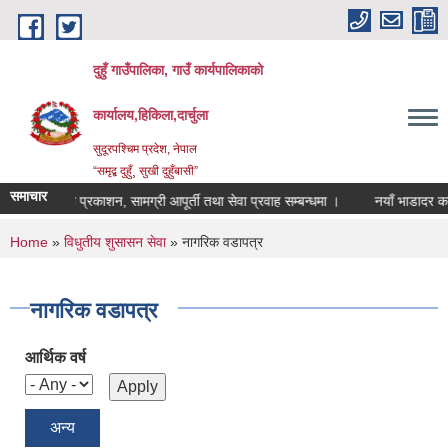
Skip to main content
दुहुँ गाउँपालिका, गाउँ कार्यपालिकाको
कार्यालय,हिकिला,दार्चुला
सुदूरपश्चिम प्रदेश, नेपाल
“समृद्ब दुहुँ¸ सुखी दुहुँबासी”
समाचार
सूचना प्रकाशन, सामग्री आपूर्ती तथा सेवा प्रवाह सम्बन्धमा ।
नयाँ भाडादर कायम ग
You are here
Home
»
विधुतीय शुसासन सेवा
» नागरिक वडापत्र
नागरिक वडापत्र
आर्थिक वर्ष
अन्य