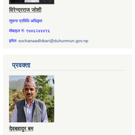
विरेन्द्रराज जोशी
सूचना प्रविधि अधिकृत
मोबाइल नंः ९७४६२४४४९६
इमेलः
suchanaadhikari@duhunmun.gov.np
प्रवक्ता
देवबहादुर बम